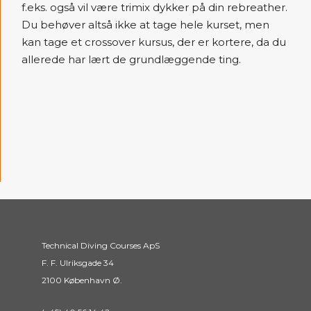
f.eks. også vil være trimix dykker på din rebreather.
Du behøver altså ikke at tage hele kurset, men
kan tage et crossover kursus, der er kortere, da du
allerede har lært de grundlæggende ting.
Technical Diving Courses ApS
F. F. Ulriksgade 34
2100 København Ø.