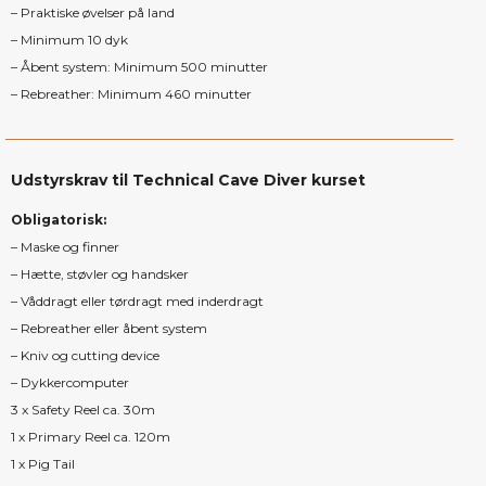
– Praktiske øvelser på land
– Minimum 10 dyk
– Åbent system: Minimum 500 minutter
– Rebreather: Minimum 460 minutter
Udstyrskrav til Technical Cave Diver kurset
Obligatorisk:
– Maske og finner
– Hætte, støvler og handsker
– Våddragt eller tørdragt med inderdragt
– Rebreather eller åbent system
– Kniv og cutting device
– Dykkercomputer
3 x Safety Reel ca. 30m
1 x Primary Reel ca. 120m
1 x Pig Tail