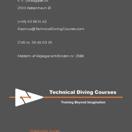
F. F. Ulriksgade 34
2100 København Ø.
(+45) 40 56 14 42
Rasmus@TechnicalDivingCourses.com
CVR nr. 36 45 00 29
Medlem af Rejsegarantifonden nr. 2568
Huledykker kurser