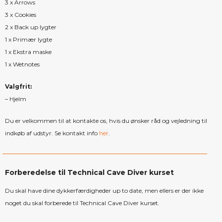
3 x Arrows
3 x Cookies
2 x Back up lygter
1 x Primær lygte
1 x Ekstra maske
1 x Wetnotes
Valgfrit:
– Hjelm
Du er velkommen til at kontakte os, hvis du ønsker råd og vejledning til
indkøb af udstyr. Se kontakt info
her
.
Forberedelse til Technical Cave Diver kurset
Du skal have dine dykkerfærdigheder up to date, men ellers er der ikke
noget du skal forberede til Technical Cave Diver kurset.