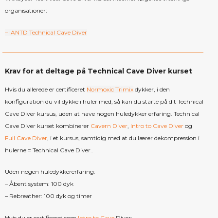
organisationer:
– IANTD Technical Cave Diver
Krav for at deltage på Technical Cave Diver kurset
Hvis du allerede er certificeret
Normoxic Trimix
dykker, i den
konfiguration du vil dykke i huler med, så kan d
u starte på dit Technical
Cave Diver kursus, uden at have nogen huledykker erfaring. Technical
Cave Diver kurset kombinerer
Cavern Diver
,
Intro to Cave Diver
og
Full Cave Diver
, i et kursus, samtidig med at du lærer dekompression i
hulerne = Technical Cave Diver..
Uden nogen huledykkererfaring:
– Åbent system: 100 dyk
– Rebreather: 100 dyk og timer
Hvis du er certificeret som
Intro to Cave
Diver: