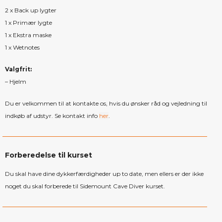
2 x Back up lygter
1 x Primær lygte
1 x Ekstra maske
1 x Wetnotes
Valgfrit:
– Hjelm
Du er velkommen til at kontakte os, hvis du ønsker råd og vejledning til
indkøb af udstyr. Se kontakt info
her
.
Forberedelse til kurset
Du skal have dine dykkerfærdigheder up to date, men ellers er der ikke
noget du skal forberede til Sidemount Cave Diver kurset.