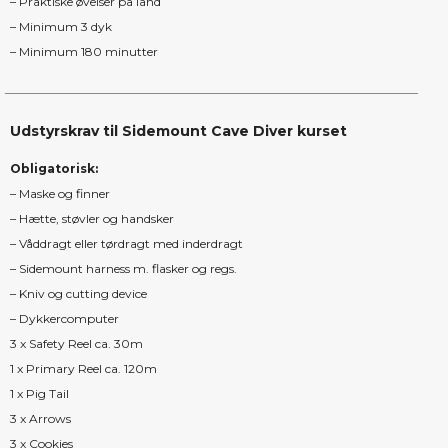
– Praktiske øvelser på land
– Minimum 3 dyk
– Minimum 180 minutter
Udstyrskrav til Sidemount Cave Diver kurset
Obligatorisk:
– Maske og finner
– Hætte, støvler og handsker
– Våddragt eller tørdragt med inderdragt
– Sidemount harness m. flasker og regs.
– Kniv og cutting device
– Dykkercomputer
3 x Safety Reel ca. 30m
1 x Primary Reel ca. 120m
1 x Pig Tail
3 x Arrows
3 x Cookies