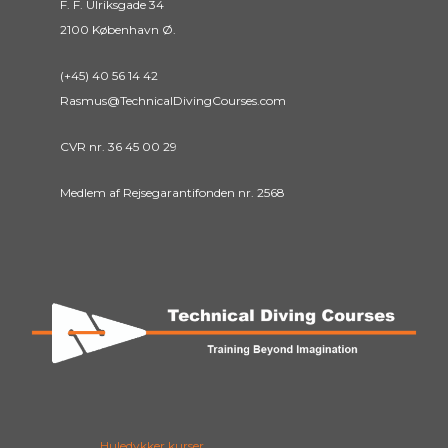
F. F. Ulriksgade 34
2100 København Ø.
(+45) 40 56 14 42
Rasmus@TechnicalDivingCourses.com
CVR nr. 36 45 00 29
Medlem af Rejsegarantifonden nr. 2568
Huledykker kurser