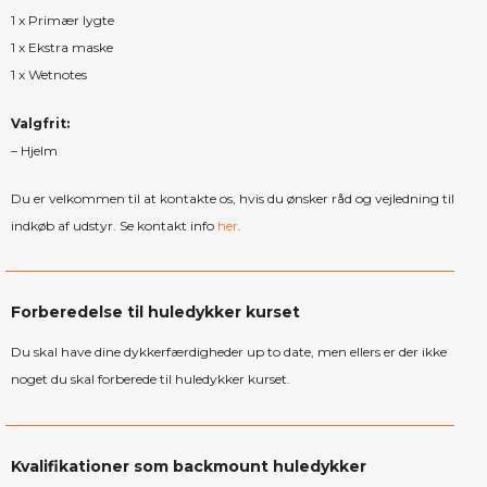
1 x Primær lygte
1 x Ekstra maske
1 x Wetnotes
Valgfrit:
– Hjelm
Du er velkommen til at kontakte os, hvis du ønsker råd og vejledning til
indkøb af udstyr. Se kontakt info
her
.
Forberedelse til huledykker kurset
Du skal have dine dykkerfærdigheder up to date, men ellers er der ikke
noget du skal forberede til huledykker kurset.
Kvalifikationer som backmount huledykker