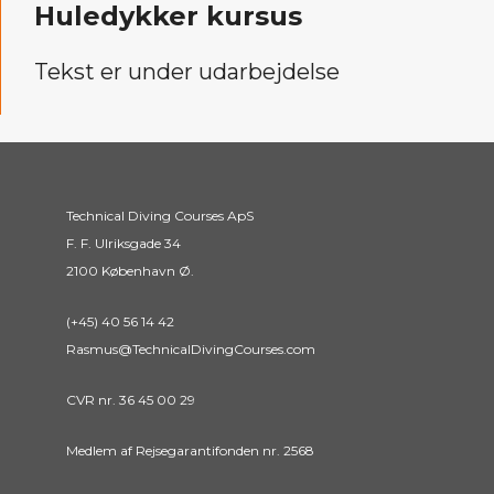
Huledykker kursus
Tekst er under udarbejdelse
Technical Diving Courses ApS
F. F. Ulriksgade 34
2100 København Ø.
(+45) 40 56 14 42
Rasmus@TechnicalDivingCourses.com
CVR nr. 36 45 00 29
Medlem af Rejsegarantifonden nr. 2568