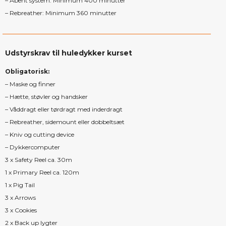
– Åbent system: Minimum 400 minutter
– Rebreather: Minimum 360 minutter
Udstyrskrav til huledykker kurset
Obligatorisk:
– Maske og finner
– Hætte, støvler og handsker
– Våddragt eller tørdragt med inderdragt
– Rebreather, sidemount eller dobbeltsæt
– Kniv og cutting device
– Dykkercomputer
3 x Safety Reel ca. 30m
1 x Primary Reel ca. 120m
1 x Pig Tail
3 x Arrows
3 x Cookies
2 x Back up lygter