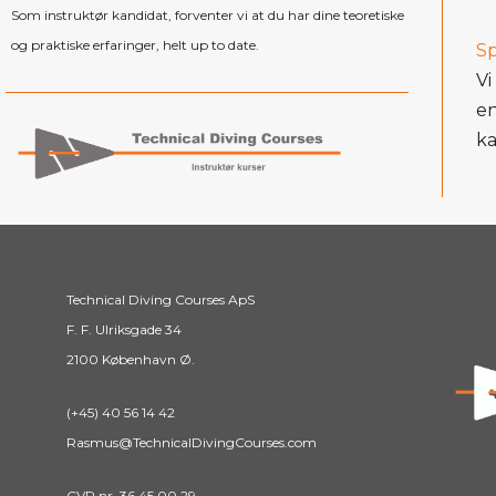
Som instruktør kandidat, forventer vi at du har dine teoretiske
og praktiske erfaringer, helt up to date.
Sp
Vi
en
ka
Technical Diving Courses ApS
F. F. Ulriksgade 34
2100 København Ø.
(+45) 40 56 14 42
Rasmus@TechnicalDivingCourses.com
CVR nr. 36 45 00 29