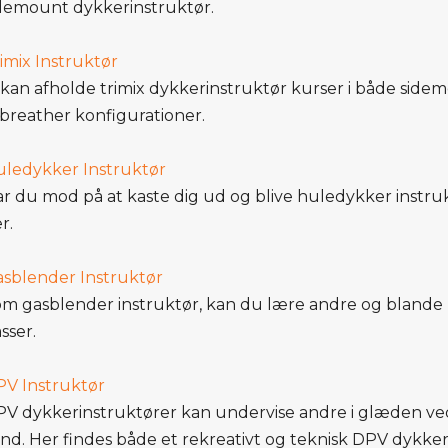
demount dykkerinstruktør.
imix Instruktør
 kan afholde trimix dykkerinstruktør kurser i både sid
breather konfigurationer.
ledykker Instruktør
r du mod på at kaste dig ud og blive huledykker instru
r.
sblender Instruktør
m gasblender instruktør, kan du lære andre og blande b
sser.
V Instruktør
V dykkerinstruktører kan undervise andre i glæden ve
nd. Her findes både et rekreativt og teknisk DPV dykke