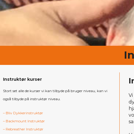
I
I
Instruktør kurser
Stort set alle de kurser vi kan tilbyde på bruger niveau, kan vi
Vi
også tilbyde på instruktør niveau.
dy
hj
– Bliv Dykkerinstruktør
vo
– Backmount Instruktør
sa
– Rebreather Instruktør