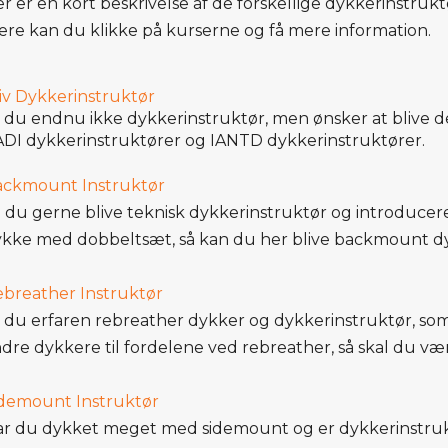
r er en kort beskrivelse af de forskellige dykkerinstruktø
re kan du klikke på kurserne og få mere information.
iv Dykkerinstruktør
 du endnu ikke dykkerinstruktør, men ønsker at blive d
DI dykkerinstruktører og IANTD dykkerinstruktører.
ackmount Instruktør
l du gerne blive teknisk dykkerinstruktør og introduce
kke med dobbeltsæt, så kan du her blive backmount dy
breather Instruktør
 du erfaren rebreather dykker og dykkerinstruktør, som
dre dykkere til fordelene ved rebreather, så skal du væ
demount Instruktør
r du dykket meget med sidemount og er dykkerinstrukt