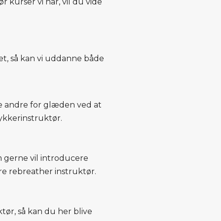
r kurser vi har, vil du vide
et, så kan vi uddanne både
re andre for glæden ved at
kkerinstruktør.
 gerne vil introducere
re rebreather instruktør.
ør, så kan du her blive