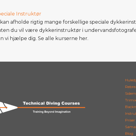
eciale Instruktør
 kan afholde rigtig mange forskellige speciale dykkerins
ten du vil være dykkerinstruktør i undervandsfotografer
n vi hjælpe dig. Se alle kurserne her.
Huled
Rebre
Sidem
Trimix
Backm
Instru
Priser
Samar
Blog