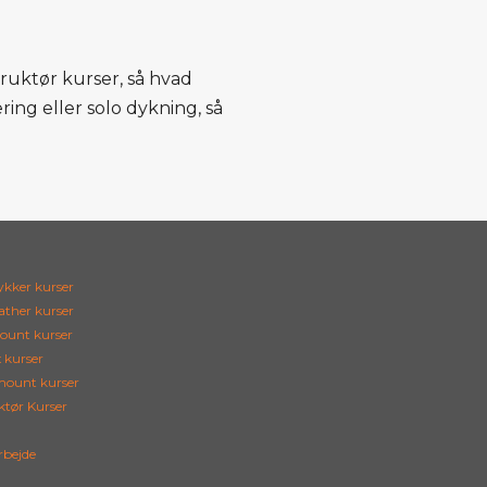
truktør kurser, så hvad
ing eller solo dykning, så
ykker kurser
ather kurser
ount kurser
 kurser
ount kurser
ktør Kurser
bejde