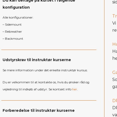
Du kan deltage på kurset i følgende
si
konfiguration
Tr
Alle konfigurationer:
Vi
– Sidemount
re
– Rebreather
– Backmount
Hu
Ha
he
Udstyrskrav til instruktør kurserne
Se mere information under det enkelte instruktør kursus.
Ga
So
Du er velkommen til at kontakte os, hvis du ønsker råd og
ga
vejledning til indkøb af udstyr. Se kontakt info
her
.
DP
DP
Forberedelse til instruktør kurserne
va