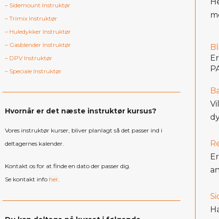
He
– Sidemount Instruktør
me
– Trimix Instruktør
– Huledykker Instruktør
– Gasblender Instruktør
Bl
Er
– DPV Instruktør
PA
– Speciale Instruktør
B
Vi
Hvornår er det næste instruktør kursus?
dy
Vores instruktør kurser, bliver planlagt så det passer ind i
Re
deltagernes kalender.
Er
Kontakt os for at finde en dato der passer dig.
an
Se kontakt info
her
.
Si
Ha