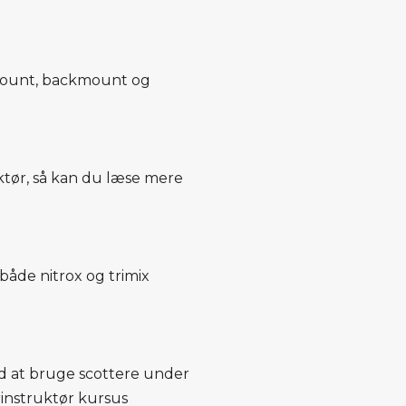
emount, backmount og
ktør, så kan du læse mere
åde nitrox og trimix
d at bruge scottere under
rinstruktør kursus